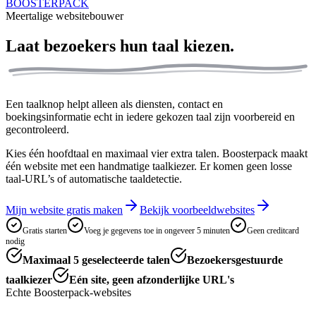
BOOSTERPACK
Meertalige websitebouwer
Laat bezoekers
hun taal kiezen.
Een taalknop helpt alleen als diensten, contact en
boekingsinformatie echt in iedere gekozen taal zijn voorbereid en
gecontroleerd.
Kies één hoofdtaal en maximaal vier extra talen. Boosterpack maakt
één website met een handmatige taalkiezer. Er komen geen losse
taal-URL’s of automatische taaldetectie.
Mijn website gratis maken
Bekijk voorbeeldwebsites
Gratis starten
Voeg je gegevens toe in ongeveer 5 minuten
Geen creditcard
nodig
Maximaal 5 geselecteerde talen
Bezoekersgestuurde
taalkiezer
Eén site, geen afzonderlijke URL's
Echte Boosterpack-websites