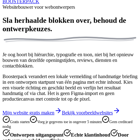
BOOSTERPACK
Websitebouwer voor webontwerpers
Sla herhaalde blokken over,
behoud de
ontwerpkeuzes.
Je oog hoort bij hiërarchie, typografie en toon, niet bij het opnieuw
bouwen van dezelfde openingstijden, reviews, diensten en
contactblokken.
Boosterpack verandert een lokale vermelding of handmatige briefing
in een ontworpen startpunt van één pagina met echte inhoud. Kies
een visuele richting en geschikt beeld en verfijn het resultaat
handmatig of via chat. Het is geen Figma-import en geen
productiecanvas met controle tot op de pixel.
Mijn website gratis maken
Bekijk voorbeeldwebsites
Gratis starten
Voeg je gegevens toe in ongeveer 5 minuten
Geen creditcard
nodig
Ontworpen uitgangspunt
Echte klantinhoud
Door