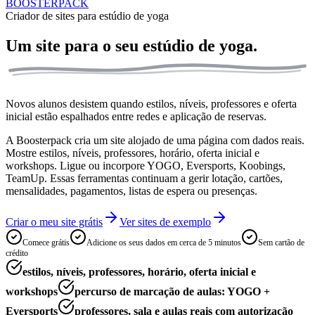
BOOSTERPACK
Criador de sites para estúdio de yoga
Um site para o seu
estúdio de yoga.
Novos alunos desistem quando estilos, níveis, professores e oferta
inicial estão espalhados entre redes e aplicação de reservas.
A Boosterpack cria um site alojado de uma página com dados reais.
Mostre estilos, níveis, professores, horário, oferta inicial e
workshops. Ligue ou incorpore YOGO, Eversports, Koobings,
TeamUp. Essas ferramentas continuam a gerir lotação, cartões,
mensalidades, pagamentos, listas de espera ou presenças.
Criar o meu site grátis
Ver sites de exemplo
Comece grátis
Adicione os seus dados em cerca de 5 minutos
Sem cartão de
crédito
estilos, níveis, professores, horário, oferta inicial e
workshops
percurso de marcação de aulas: YOGO +
Eversports
professores, sala e aulas reais com autorização