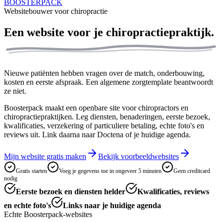
BOOSTERPACK
Websitebouwer voor chiropractie
Een website voor je
chiropractiepraktijk.
Nieuwe patiënten hebben vragen over de match, onderbouwing,
kosten en eerste afspraak. Een algemene zorgtemplate beantwoordt
ze niet.
Boosterpack maakt een openbare site voor chiropractors en
chiropractiepraktijken. Leg diensten, benaderingen, eerste bezoek,
kwalificaties, verzekering of particuliere betaling, echte foto's en
reviews uit. Link daarna naar Doctena of je huidige agenda.
Mijn website gratis maken
Bekijk voorbeeldwebsites
Gratis starten
Voeg je gegevens toe in ongeveer 5 minuten
Geen creditcard
nodig
Eerste bezoek en diensten helder
Kwalificaties, reviews
en echte foto's
Links naar je huidige agenda
Echte Boosterpack-websites