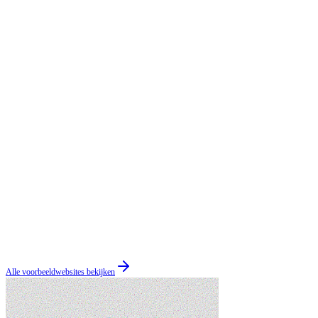
Alle voorbeeldwebsites bekijken