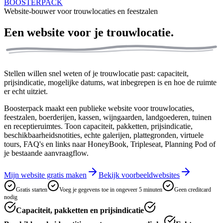
BOOSTERPACK
Website-bouwer voor trouwlocaties en feestzalen
Een website voor je
trouwlocatie.
Stellen willen snel weten of je trouwlocatie past: capaciteit,
prijsindicatie, mogelijke datums, wat inbegrepen is en hoe de ruimte
er echt uitziet.
Boosterpack maakt een publieke website voor trouwlocaties,
feestzalen, boerderijen, kassen, wijngaarden, landgoederen, tuinen
en receptieruimtes. Toon capaciteit, pakketten, prijsindicatie,
beschikbaarheidsnotities, echte galerijen, plattegronden, virtuele
tours, FAQ's en links naar HoneyBook, Tripleseat, Planning Pod of
je bestaande aanvraagflow.
Mijn website gratis maken
Bekijk voorbeeldwebsites
Gratis starten
Voeg je gegevens toe in ongeveer 5 minuten
Geen creditcard
nodig
Capaciteit, pakketten en prijsindicatie