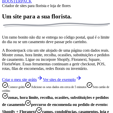
BOOSTERPACK
Criador de sites para florista e loja de flores
Um site para a sua
florista.
Um ramo bonito não diz se entrega no código postal, qual é o limite
do dia ou se um casamento deve passar pelo carrinho.
A Boosterpack cria um site alojado de uma página com dados reais.
Mostre zonas, hora limite, recolha, ocasiões, substituições e pedidos
de casamento. Ligue ou incorpore Shopify, Floranext, Square,
FloristWare. Essas ferramentas continuam a gerir checkout, POS,
rotas, filas de encomendas, redes florais ou inventário.
Criar o meu site grátis
Ver sites de exemplo
Comece grátis
Adicione os seus dados em cerca de 5 minutos
Sem cartão de
crédito
zonas, hora limite, recolha, ocasiões, substituições e pedidos
de casamento
percurso de encomenda ou pedido de evento:
Shopify + Floranext
ramos, condolências, casamentos, loja e