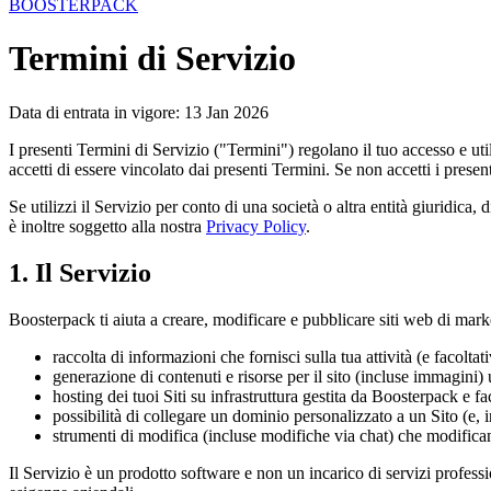
BOOSTERPACK
Termini di Servizio
Data di entrata in vigore: 13 Jan 2026
I presenti Termini di Servizio ("Termini") regolano il tuo accesso e ut
accetti di essere vincolato dai presenti Termini. Se non accetti i presen
Se utilizzi il Servizio per conto di una società o altra entità giuridica, d
è inoltre soggetto alla nostra
Privacy Policy
.
1. Il Servizio
Boosterpack ti aiuta a creare, modificare e pubblicare siti web di marke
raccolta di informazioni che fornisci sulla tua attività (e faco
generazione di contenuti e risorse per il sito (incluse immagini)
hosting dei tuoi Siti su infrastruttura gestita da Boosterpack e fac
possibilità di collegare un dominio personalizzato a un Sito (e, i
strumenti di modifica (incluse modifiche via chat) che modifica
Il Servizio è un prodotto software e non un incarico di servizi profes