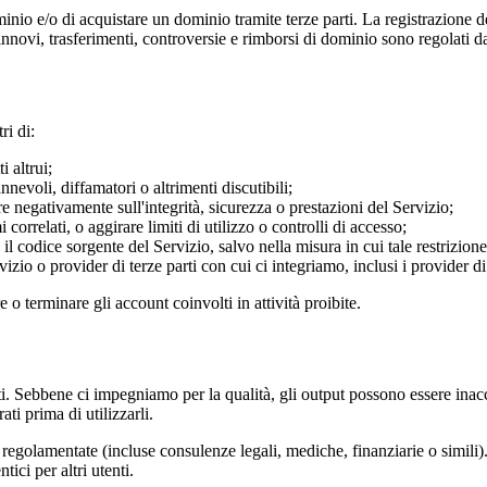
minio e/o di acquistare un dominio tramite terze parti. La registrazione d
rinnovi, trasferimenti, controversie e rimborsi di dominio sono regolati da
ri di:
i altrui;
nnevoli, diffamatori o altrimenti discutibili;
re negativamente sull'integrità, sicurezza o prestazioni del Servizio;
correlati, o aggirare limiti di utilizzo o controlli di accesso;
l codice sorgente del Servizio, salvo nella misura in cui tale restrizione 
rvizio o provider di terze parti con cui ci integriamo, inclusi i provider d
e o terminare gli account coinvolti in attività proibite.
ti. Sebbene ci impegniamo per la qualità, gli output possono essere inaccu
ati prima di utilizzarli.
egolamentate (incluse consulenze legali, mediche, finanziarie o simili). 
ici per altri utenti.