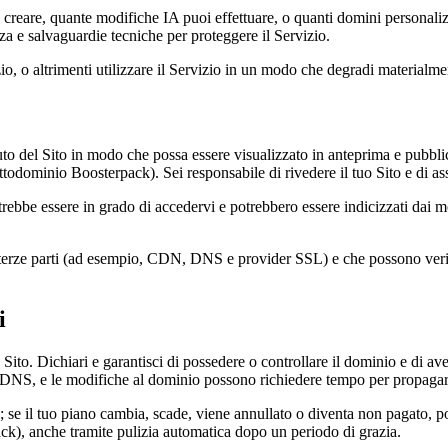
i creare, quante modifiche IA puoi effettuare, o quanti domini personalizz
za e salvaguardie tecniche per proteggere il Servizio.
zio, o altrimenti utilizzare il Servizio in un modo che degradi materialment
uto del Sito in modo che possa essere visualizzato in anteprima e pubbli
odominio Boosterpack). Sei responsabile di rivedere il tuo Sito e di assi
trebbe essere in grado di accedervi e potrebbero essere indicizzati dai m
terze parti (ad esempio, CDN, DNS e provider SSL) e che possono verifica
i
Sito. Dichiari e garantisci di possedere o controllare il dominio e di ave
r DNS, e le modifiche al dominio possono richiedere tempo per propagar
; se il tuo piano cambia, scade, viene annullato o diventa non pagato, 
ack), anche tramite pulizia automatica dopo un periodo di grazia.