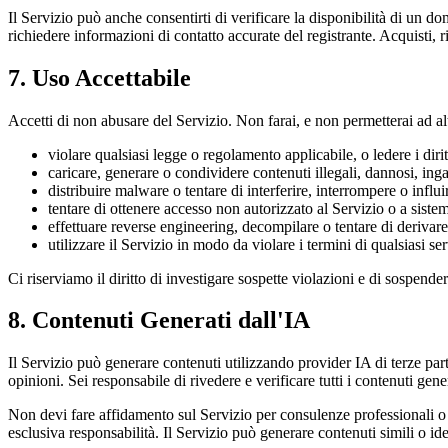
Il Servizio può anche consentirti di verificare la disponibilità di un do
richiedere informazioni di contatto accurate del registrante. Acquisti, 
7. Uso Accettabile
Accetti di non abusare del Servizio. Non farai, e non permetterai ad alt
violare qualsiasi legge o regolamento applicabile, o ledere i diritt
caricare, generare o condividere contenuti illegali, dannosi, inga
distribuire malware o tentare di interferire, interrompere o influi
tentare di ottenere accesso non autorizzato al Servizio o a sistemi 
effettuare reverse engineering, decompilare o tentare di derivare i
utilizzare il Servizio in modo da violare i termini di qualsiasi se
Ci riserviamo il diritto di investigare sospette violazioni e di sospender
8. Contenuti Generati dall'IA
Il Servizio può generare contenuti utilizzando provider IA di terze par
opinioni. Sei responsabile di rivedere e verificare tutti i contenuti gener
Non devi fare affidamento sul Servizio per consulenze professionali o r
esclusiva responsabilità. Il Servizio può generare contenuti simili o ident