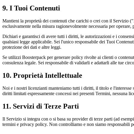
9. I Tuoi Contenuti
Mantieni la proprietà dei contenuti che carichi o crei con il Servizio 
esclusivamente nella misura ragionevolmente necessaria per operare, pr
Dichiari e garantisci di avere tutti i diritti, le autorizzazioni e i con
qualsiasi legge applicabile. Sei l'unico responsabile dei Tuoi Contenuti e
protezione dei dati e altre leggi.
Se utilizzi Boosterpack per generare policy rivolte ai clienti o contenu
consulenza legale. Sei responsabile di validarli e adattarli alle tue circ
10. Proprietà Intellettuale
Noi e i nostri licenzianti manteniamo tutti i diritti, il titolo e l'interes
diritti limitati espressamente concessi nei presenti Termini, nessuna lic
11. Servizi di Terze Parti
Il Servizio si integra con o si basa su provider di terze parti (ad esem
termini e privacy policy. Non controlliamo e non siamo responsabili per i