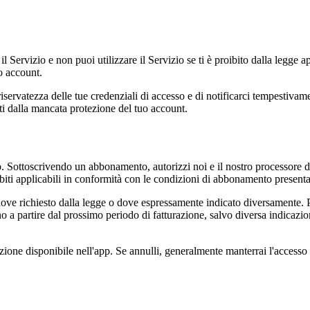
il Servizio e non puoi utilizzare il Servizio se ti è proibito dalla legg
uo account.
iservatezza delle tue credenziali di accesso e di notificarci tempestivame
ti dalla mancata protezione del tuo account.
 Sottoscrivendo un abbonamento, autorizzi noi e il nostro processore d
debiti applicabili in conformità con le condizioni di abbonamento present
ve richiesto dalla legge o dove espressamente indicato diversamente. P
 a partire dal prossimo periodo di fatturazione, salvo diversa indicazi
azione disponibile nell'app. Se annulli, generalmente manterrai l'accesso 