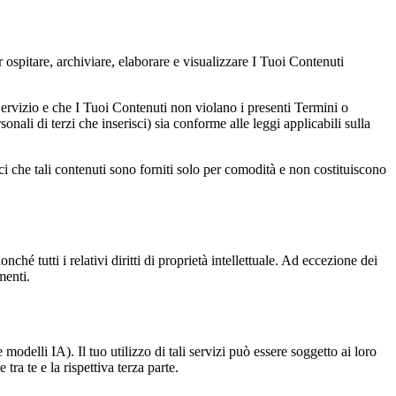
 ospitare, archiviare, elaborare e visualizzare I Tuoi Contenuti
al Servizio e che I Tuoi Contenuti non violano i presenti Termini o
sonali di terzi che inserisci) sia conforme alle leggi applicabili sulla
ci che tali contenuti sono forniti solo per comodità e non costituiscono
onché tutti i relativi diritti di proprietà intellettuale. Ad eccezione dei
menti.
odelli IA). Il tuo utilizzo di tali servizi può essere soggetto ai loro
ra te e la rispettiva terza parte.