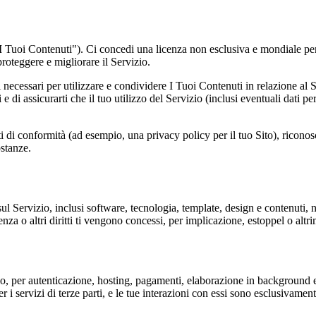
("I Tuoi Contenuti"). Ci concedi una licenza non esclusiva e mondiale per
oteggere e migliorare il Servizio.
sensi necessari per utilizzare e condividere I Tuoi Contenuti in relazione 
 di assicurarti che il tuo utilizzo del Servizio (inclusi eventuali dati per
ti di conformità (ad esempio, una privacy policy per il tuo Sito), riconos
ostanze.
se sul Servizio, inclusi software, tecnologia, template, design e contenuti, n
enza o altri diritti ti vengono concessi, per implicazione, estoppel o altri
pio, per autenticazione, hosting, pagamenti, elaborazione in background e m
 servizi di terze parti, e le tue interazioni con essi sono esclusivamente t