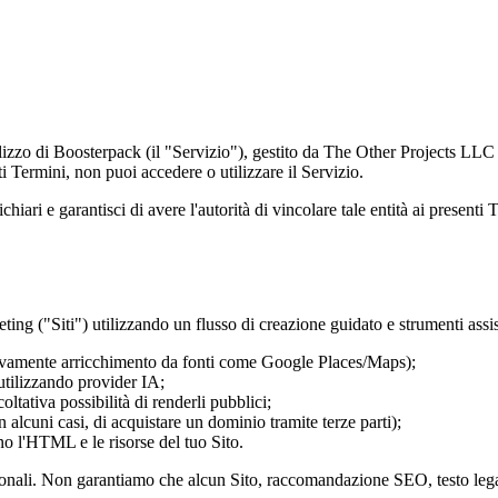
ilizzo di Boosterpack (il "Servizio"), gestito da The Other Projects LLC 
ti Termini, non puoi accedere o utilizzare il Servizio.
ichiari e garantisci di avere l'autorità di vincolare tale entità ai presenti 
ting ("Siti") utilizzando un flusso di creazione guidato e strumenti assis
ltativamente arricchimento da fonti come Google Places/Maps);
 utilizzando provider IA;
oltativa possibilità di renderli pubblici;
n alcuni casi, di acquistare un dominio tramite terze parti);
no l'HTML e le risorse del tuo Sito.
sionali. Non garantiamo che alcun Sito, raccomandazione SEO, testo lega