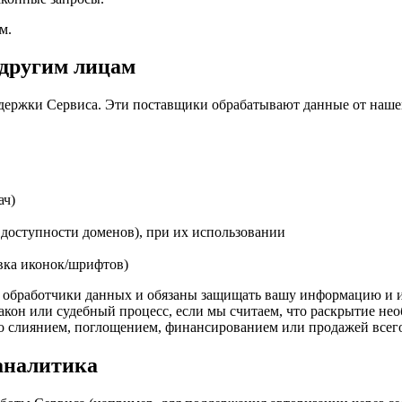
м.
 другим лицам
держки Сервиса. Эти поставщики обрабатывают данные от наше
ач)
 доступности доменов), при их использовании
вка иконок/шрифтов)
и обработчики данных и обязаны защищать вашу информацию и ис
кон или судебный процесс, если мы считаем, что раскрытие нео
со слиянием, поглощением, финансированием или продажей всего
аналитика