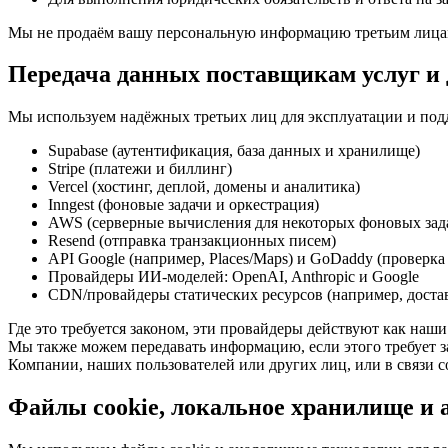
Мы не продаём вашу персональную информацию третьим лица
Передача данных поставщикам услуг и
Мы используем надёжных третьих лиц для эксплуатации и под
Supabase (аутентификация, база данных и хранилище)
Stripe (платежи и биллинг)
Vercel (хостинг, деплой, домены и аналитика)
Inngest (фоновые задачи и оркестрация)
AWS (серверные вычисления для некоторых фоновых зад
Resend (отправка транзакционных писем)
API Google (например, Places/Maps) и GoDaddy (проверка
Провайдеры ИИ-моделей: OpenAI, Anthropic и Google
CDN/провайдеры статических ресурсов (например, доста
Где это требуется законом, эти провайдеры действуют как наш
Мы также можем передавать информацию, если этого требует за
Компании, наших пользователей или других лиц, или в связи 
Файлы cookie, локальное хранилище и 