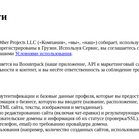
ти
her Projects LLC («Компания», «мы», «наш») собирает, использ
арегистрированы в Грузии. Используя Сервис, вы соглашаетесь с
 нашими
Условиями использования
.
тся на Boosterpack (наше приложение, API и маркетинговый са
ности и контент, и вы несёте ответственность за соблюдение тр
ы аутентификации и базовые данные профиля, которые вы предост
ормация о бизнесе, которую вы вводите (название, расположение,
TML сайта, тексты, изображения и метаданные).
 по редактированию сайта (включая чат-правки) и результирующи
зовательские домены и информация об их статусе (проверка/SSL)
телефон, email) по требованию провайдера домена.
ользования (например, количество созданных сайтов, использова