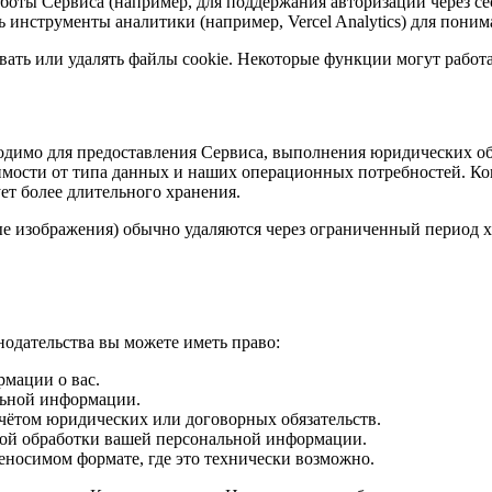
боты Сервиса (например, для поддержания авторизации через се
 инструменты аналитики (например, Vercel Analytics) для пони
вать или удалять файлы cookie. Некоторые функции могут работа
димо для предоставления Сервиса, выполнения юридических обя
имости от типа данных и наших операционных потребностей. Ко
ет более длительного хранения.
 изображения) обычно удаляются через ограниченный период хра
одательства вы можете иметь право:
рмации о вас.
льной информации.
чётом юридических или договорных обязательств.
ной обработки вашей персональной информации.
носимом формате, где это технически возможно.