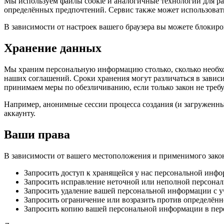
Мы используем файлы cookie и аналогичные технологии для ра
определённых предпочтений. Сервис также может использовать
В зависимости от настроек вашего браузера вы можете блокиро
Хранение данных
Мы храним персональную информацию столько, сколько необхо
наших соглашений. Сроки хранения могут различаться в завис
принимаем меры по обезличиванию, если только закон не требу
Например, анонимные сессии процесса создания (и загруженные
аккаунту.
Ваши права
В зависимости от вашего местоположения и применимого закон
Запросить доступ к хранящейся у нас персональной инфо
Запросить исправление неточной или неполной персона
Запросить удаление вашей персональной информации с у
Запросить ограничение или возразить против определён
Запросить копию вашей персональной информации в пере