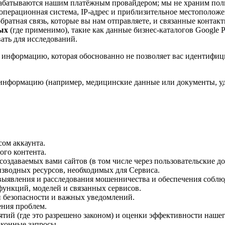
рабатываются нашим платёжным провайдером; мы не храним полн
, операционная система, IP-адрес и приблизительное местоположен
обратная связь, которые вы нам отправляете, и связанные контак
ых
(где применимо), такие как данные бизнес-каталогов Google P
ать для исследований.
информацию, которая обоснованно не позволяет вас идентифици
нформацию (например, медицинские данные или документы, удо
сом аккаунта.
ого контента.
создаваемых вами сайтов (в том числе через пользовательские д
изводных ресурсов, необходимых для Сервиса.
выявления и расследования мошенничества и обеспечения соблю
функций, моделей и связанных сервисов.
й безопасности и важных уведомлений.
ения проблем.
тий (где это разрешено законом) и оценки эффективности нашег
аконные запросы.