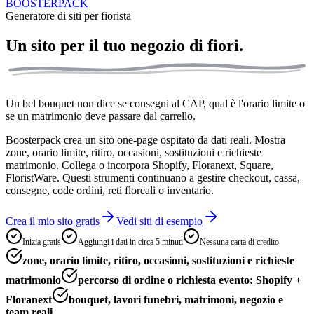
BOOSTERPACK
Generatore di siti per fiorista
Un sito per il tuo
negozio di fiori.
Un bel bouquet non dice se consegni al CAP, qual è l'orario limite o
se un matrimonio deve passare dal carrello.
Boosterpack crea un sito one-page ospitato da dati reali. Mostra
zone, orario limite, ritiro, occasioni, sostituzioni e richieste
matrimonio. Collega o incorpora Shopify, Floranext, Square,
FloristWare. Questi strumenti continuano a gestire checkout, cassa,
consegne, code ordini, reti floreali o inventario.
Crea il mio sito gratis
Vedi siti di esempio
Inizia gratis
Aggiungi i dati in circa 5 minuti
Nessuna carta di credito
zone, orario limite, ritiro, occasioni, sostituzioni e richieste
matrimonio
percorso di ordine o richiesta evento: Shopify +
Floranext
bouquet, lavori funebri, matrimoni, negozio e
team reali